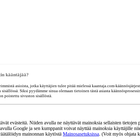
in kääntäjää?
keimmistä asioista, jotka käyttäjien tulee pitää mielessä kaantaja.com-käännösjärjest
 sisällössä. Siksi pyydämme sinua olemaan tietoinen tästä asiasta käännösprosessin a
n poistettu sivuston sisällöstä.
t evästeitä. Niiden avulla ne näyttävät mainoksia sellaisten tietojen pe
 avulla Google ja sen kumppanit voivat näyttää mainoksia käyttäjille niid
taa räätälöidyn mainonnan käytöstä
Mainosasetuksissa
. (Voit myös ohjata k