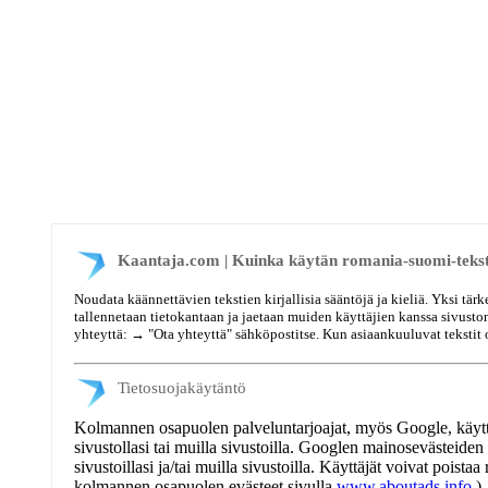
Kaantaja.com | Kuinka käytän romania-suomi-tekst
Noudata käännettävien tekstien kirjallisia sääntöjä ja kieliä. Yksi tär
tallennetaan tietokantaan ja jaetaan muiden käyttäjien kanssa sivuston
yhteyttä: →
"Ota yhteyttä"
sähköpostitse. Kun asiaankuuluvat tekstit o
Tietosuojakäytäntö
Kolmannen osapuolen palveluntarjoajat, myös Google, käyttävä
sivustollasi tai muilla sivustoilla. Googlen mainosevästeiden
sivustoillasi ja/tai muilla sivustoilla. Käyttäjät voivat pois
kolmannen osapuolen evästeet sivulla
www.aboutads.info
.)