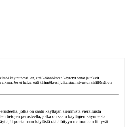
elmää käytettäessä, on, että käännökseen käytetyt sanat ja tekstit
ikana. Jos et halua, että käännöksesi julkaistaan sivuston sisällössä, ota
rusteella, jotka on saatu käyttäjän aiemmista vierailuista
en tietojen perusteella, jotka on saatu käyttäjien käynneistä
äyttäjät poistamaan käytöstä räätälöityyn mainontaan liittyvät