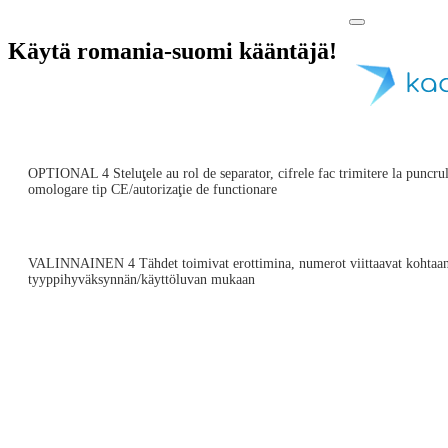
Käytä romania-suomi kääntäjä!
OPTIONAL 4 Steluţele au rol de separator, cifrele fac trimitere la pu
omologare tip CE/autorizaţie de functionare
VALINNAINEN 4 Tähdet toimivat erottimina, numerot viittaavat kohtaa
tyyppihyväksynnän/käyttöluvan mukaan