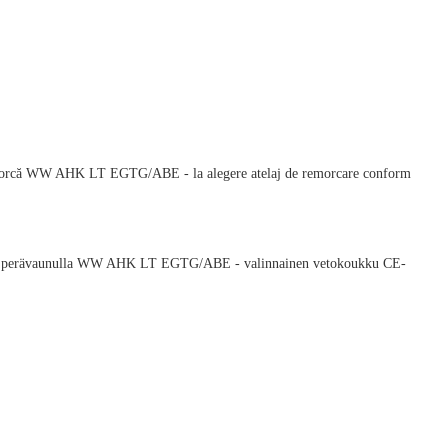
u remorcă WW AHK LT EGTG/ABE - la alegere atelaj de remorcare conform
ieb - perävaunulla WW AHK LT EGTG/ABE - valinnainen vetokoukku CE-